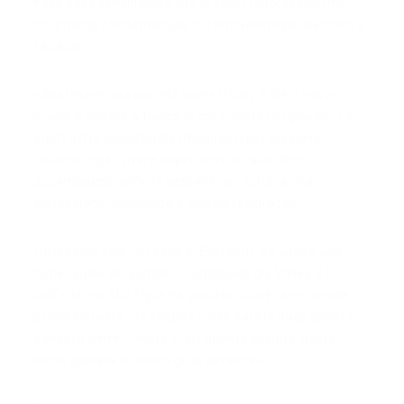
nata dalla convinzione che lo sport rappresenti uno
strumento fondamentale di formazione per bambini e
ragazzi.
«Sostenere una società come Volley 2.0 è il nostro
modo di essere a fianco di chi investe nei giovani. Lo
sport offre opportunità impagabili per crescere
insieme e per vivere esperienze e valori che
accompagneranno le persone per tutta la vita:
educazione, inclusione e fiducia reciproca».
Un legame che, nel caso di Enercom, ha anche una
dimensione personale. «Conoscevo già Volley 2.0
dall’interno. Mia figlia ha giocato qui per anni, anche in
prima squadra. Ho seguito tante partite dagli spalti e
conosco bene il modo in cui questa società lavora,
viene guidata e coinvolge le persone».