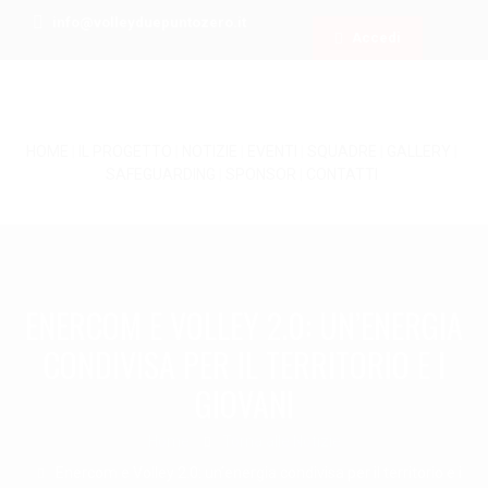
info@volleyduepuntozero.it
Accedi
HOME
|
IL PROGETTO
|
NOTIZIE
|
EVENTI
|
SQUADRE
|
GALLERY
|
SAFEGUARDING
|
SPONSOR
|
CONTATTI
ENERCOM E VOLLEY 2.0: UN’ENERGIA
CONDIVISA PER IL TERRITORIO E I
GIOVANI
Home
Torna alle Notizie
Enercom e Volley 2.0: un’energia condivisa per il territorio e i