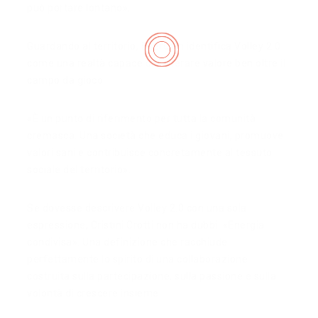
può portare lontano».
Guardando al territorio, Enercom identifica Volley 2.0
come una realtà capace di generare valore ben oltre il
campo da gioco.
«È un punto di riferimento per tutta la comunità
cremasca. Una società che educa i giovani, promuove
valori sani e contribuisce concretamente al tessuto
sociale del territorio».
Se dovesse descrivere Volley 2.0 con una sola
espressione, Cristini Crotti non ha dubbi: «Energia
condivisa». Una definizione che racchiude
perfettamente lo spirito di una collaborazione
costruita sulla partecipazione, sulla passione e sulla
volontà di crescere insieme.