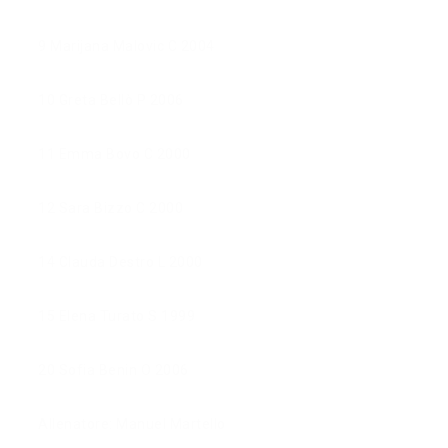
9 Marijana Malovic C 2004
10 Greta Bellò P 2006
11 Emma Bovo C 2000
12 Sara Bizzo C 2000
14 Clauda Destro L 2000
15 Elena Turato S 1999
20 Sofia Benin O 2006
Allenatore: Manuel Martello