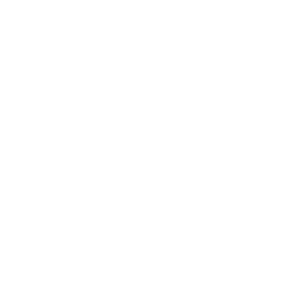
ritorno playoff disputata al Palazzetto dello Sport di
Campagna Lupia, chiudendo così una stagione
straordinaria con il ritorno nella categoria.
Dopo la vittoria ottenuta nella gara d’andata al
PalaBertoni, alle biancorosse bastavano due set per
conquistare matematicamente la promozione,
obiettivo raggiunto grazie a una prestazione solida,
lucida e di grande carattere. Per la società cremasca si
tratta di un ritorno in Serie B1 dopo la storica
promozione conquistata nella stagione 2020/2021 e la
retrocessione dello scorso anno.
Nel primo set l’Enercom Fimi parte subito con grande
determinazione. I muri e gli attacchi di Giroletti,
insieme alle fast di Scurzoni, permettono alle
biancorosse di prendere immediatamente il controllo
del parziale. La seconda intenzione di Moretti vale il 3-