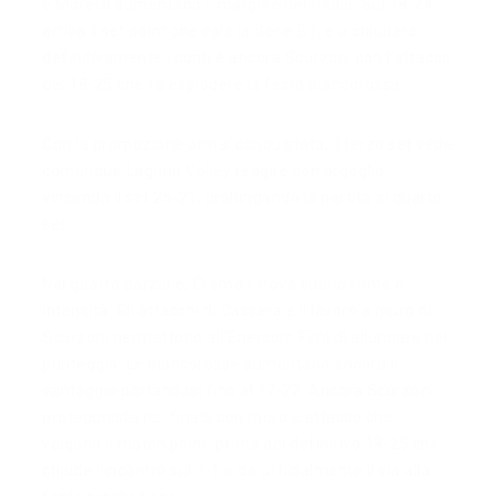
e Moretti aumentano il margine nel finale. Sul 18-24
arriva il set point che vale la Serie B1, e a chiudere
definitivamente i conti è ancora Scurzoni con l’attacco
del 18-25 che fa esplodere la festa biancorossa.
Con la promozione ormai conquistata, il terzo set vede
comunque Laguna Volley reagire con orgoglio
vincendo il set 25-21, prolungando la partita al quarto
set.
Nel quarto parziale, Crema ritrova subito ritmo e
intensità. Gli attacchi di Cassera e il lavoro a muro di
Scurzoni permettono all’Enercom Fimi di allungare nel
punteggio. Le biancorosse aumentano ancora il
vantaggio portandosi fino al 17-22. Ancora Scurzoni
protagonista nel finale con muro e attacco che
valgono il match point, prima del definitivo 18-25 che
chiude l’incontro sul 3-1 e dà ufficialmente il via alla