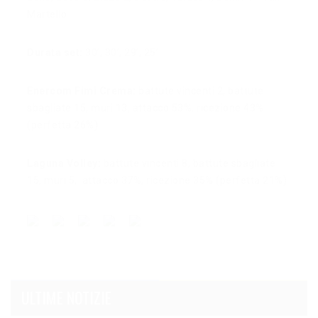
Martello
Durata set:
30’, 30’, 29’, 25’
Enercom Fimi Crema:
battute vincenti 2, battute
sbagliate 15, muri 13, attacco 53%, ricezione 43%
(perfetta 26%)
Laguna Volley:
battute vincenti 8, battute sbagliate
15, muri 5,
attacco 37%, ricezione 35% (perfetta 21%)
ULTIME NOTIZIE