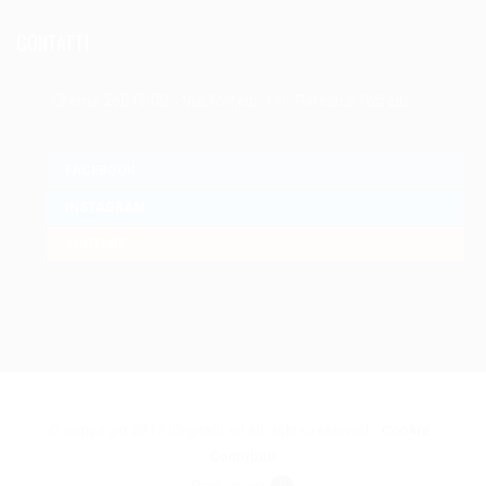
CONTATTI
Crema 26013 CR - Via Toffetti, 14 - Palestra Toffetti
FACEBOOK
INSTAGRAM
YOUTUBE
© copyright 2017 iDigital3 srl all rights reserved -
Cookie
-
Contributi
Back to top