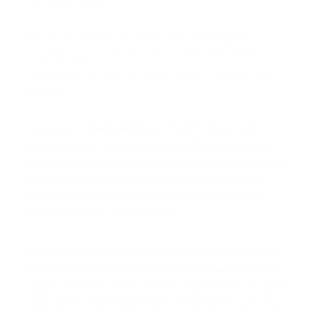
festa promozione.
Per l’Enercom Fimi si chiude così una stagione
straordinaria, culminata con il ritorno in Serie B1,
conquistato attraverso lavoro, continuità e spirito di
squadra.
Le parole di
coach Galli
post match: “
Sono molto
contento. Devo fare i complimenti alle ragazze perché
anche oggi hanno disputato una prestazione eccezionale.
Abbiamo vinto praticamente cinque set consecutivi
contro una squadra molto ben allenata e questo dà
ancora più valore a quanto fatto.
Le ragazze sono state davvero brave e, soprattutto nel
momento difficile del secondo set, la squadra ha saputo
reagire nel modo giusto. I cambi ci hanno dato una spinta
importante: l’ingresso di Chiara (Senia) al servizio ci ha