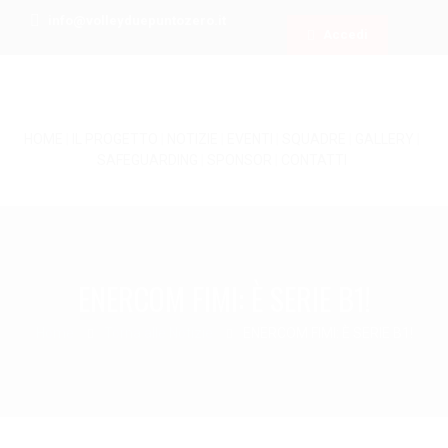
info@volleyduepuntozero.it
Accedi
HOME
|
IL PROGETTO
|
NOTIZIE
|
EVENTI
|
SQUADRE
|
GALLERY
|
SAFEGUARDING
|
SPONSOR
|
CONTATTI
ENERCOM FIMI: È SERIE B1!
Home
Torna alle Notizie
ENERCOM FIMI: È SERIE B1!