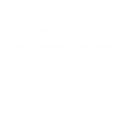
permesso di conquistare palloni pesanti, mentre il rientro
di Silvia (Cassera) , che durante la stagione ha ricoperto il
ruolo di titolare, ci ha dato equilibrio e continuità. Credo
che proprio lì siamo riusciti a girare definitivamente il set,
che poi si è rivelato decisivo.
Voglio fare i complimenti a tutto il gruppo, alla società,
allo staff tecnico che ha svolto un lavoro straordinario, a
Solferini, a Tomasini, al team manager Marco, a Daniele, a
Marco il fiosterapista, Roberto e a tutte le persone che ci
sono state vicine durante questa stagione, voglio
ringraziare tutti e salutarl
i
”.
ENERCOM FIMI
1 Rebecca Scuri C 2006