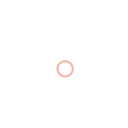
11 Monica Fioretti C 1999
12 Vittoria Ricetti P 2008
14 Lavinia Ranzi S 2007
16 Nancy Adigwe S 2008
17 Alessia Premoli S 2007
18 Silvia Cassera S 2004
Allenatore: GIUSEPPE DAVIDE GALLI
Secondo allenatore: CARLO ALBERTO SOLFERINI