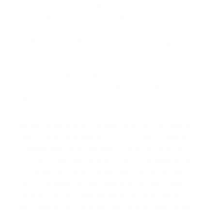
7 che costringe Laguna Volley al primo time out,
mentre Adigwe e ancora Giroletti continuano a
spingere Crema fino al massimo vantaggio sul 9-16.
Nel finale Laguna Volley prova a riavvicinarsi grazie ai
muri difensivi, arrivando fino al 21-22, ma l’Enercom
Fimi mantiene lucidità nei momenti decisivi: la seconda
intenzione di Moretti vale il 21-23 e a chiudere il set ci
pensa capitan Giroletti con l’attacco del definitivo 22-
25.
Anche nel secondo set le padrone di casa cercano di
partire forte portandosi sul 5-2, ma Crema reagisce
immediatamente affidandosi al lavoro al centro di
Scurzoni e agli attacchi di Giroletti. Punto dopo punto
l’Enercom Fimi ricuce lo svantaggio fino alla parità sul
14-14, trovando poi il sorpasso di nuovo con Giroletti.
L’ace di Senia e gli attacchi della capitana cremasca
spezzano definitivamente l’equilibrio, mentre Polletta