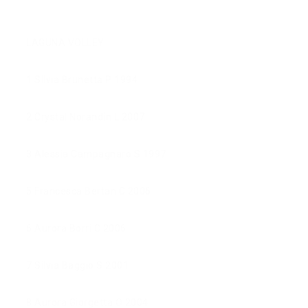
LAGUNA VOLLEY
1 Silvia Brunetta P 1994
2 Crystal Norandin L 2007
3 Alessia Campagnaro S 1997
5 Francesca Bertan C 2006
6 Aurora Borri C 2006
7 Silvia Baggio S 2001
8 Aurora Giorgetta O 2004