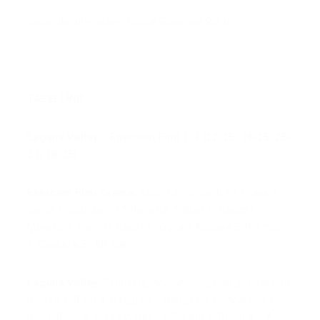
Secondo allenatore: Nicola Giuseppe Rizzi
TABELLINO
Laguna Volley – Enercom Fimi 1-3 (22-25, 18-25, 25-
21, 18-25)
Enercom Fimi Crema:
Scuri 12, Giroletti 17, Grassi L,
Senia 1, Scurzoni 17, Polletta 7, Guerini Rocco L,
Moretti 7, Fioretti, Ranzi 1,
Ogliari, Adigwe 5, Premoli
1, Cassera 5
All. Galli
Laguna Volley:
Brunetta,
Morandin L, Campagnaro 10,
Bertan 1, Borri 4, Baggio 11, Giorgetta 11, Malovia 1,
Bellò, Bovo 8, Bizzo 2, Destro, Turato 4, Benin 4
All.