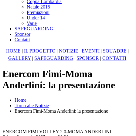
Coppa Lombardia
Natale 2015
Premiazioni
Under 14
Varie
SAFEGUARDING
Sponsor
Contatti
HOME
|
IL PROGETTO
|
NOTIZIE
|
EVENTI
|
SQUADRE
|
GALLERY
|
SAFEGUARDING
|
SPONSOR
|
CONTATTI
Enercom Fimi-Moma
Anderlini: la presentazione
Home
Torna alle Notizie
Enercom Fimi-Moma Anderlini: la presentazione
ENERCOM FIMI VOLLEY 2.0-MOMA ANDERLINI