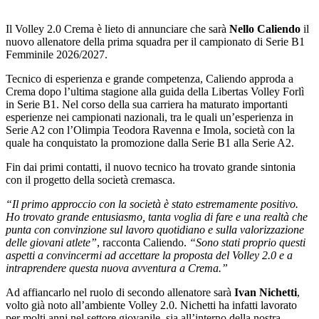
Il Volley 2.0 Crema è lieto di annunciare che sarà
Nello Caliendo
il
nuovo allenatore della prima squadra per il campionato di Serie B1
Femminile 2026/2027.
Tecnico di esperienza e grande competenza, Caliendo approda a
Crema dopo l’ultima stagione alla guida della Libertas Volley Forlì
in Serie B1. Nel corso della sua carriera ha maturato importanti
esperienze nei campionati nazionali, tra le quali un’esperienza in
Serie A2 con l’Olimpia Teodora Ravenna e Imola, società con la
quale ha conquistato la promozione dalla Serie B1 alla Serie A2.
Fin dai primi contatti, il nuovo tecnico ha trovato grande sintonia
con il progetto della società cremasca.
“Il primo approccio con la società è stato estremamente positivo.
Ho trovato grande entusiasmo, tanta voglia di fare e una realtà che
punta con convinzione sul lavoro quotidiano e sulla valorizzazione
delle giovani atlete”
, racconta Caliendo.
“Sono stati proprio questi
aspetti a convincermi ad accettare la proposta del Volley 2.0 e a
intraprendere questa nuova avventura a Crema.”
Ad affiancarlo nel ruolo di secondo allenatore sarà
Ivan Nichetti
,
volto già noto all’ambiente Volley 2.0. Nichetti ha infatti lavorato
per molti anni nel settore giovanile, sia all’interno della nostra